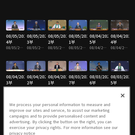
08/05/2026
08/05/2026
08/05/2026
08/05/2026
08/04/2026
08/04/2026
4부
3부
2부
1부
5부
4부
08/05/2026 • 25분
08/05/2026 • 41분
08/05/2026 • 25분
08/05/2026 • 25분
08/04/2026 • 25분
08/04/2026 • 25분
08/04/2026
08/04/2026
08/04/2026
08/03/2026
08/03/2026
08/03/2026
3부
2부
1부
7부
6부
5부
08/04/2026 • 25분
08/04/2026 • 24분
08/04/2026 • 25분
08/03/2026 • 43분
08/03/2026 • 25분
08/03/2026 • 25분
We process your personal information to measure and
improve our sites and service, to assist our marketing
campaigns and to provide personalised content and
08/03/2026
08/03/2026
08/03/2026
08/03/2026
08/02/2026
08/02/2026
advertising. By clicking the button on the right, you can
4부
3부
2부
1부
9부
8부
exercise your privacy rights. For more information see our
08/03/2026 • 25분
08/03/2026 • 25분
08/03/2026 • 24분
08/03/2026 • 25분
08/02/2026 • 24분
08/02/2026 • 25분
privacy notice