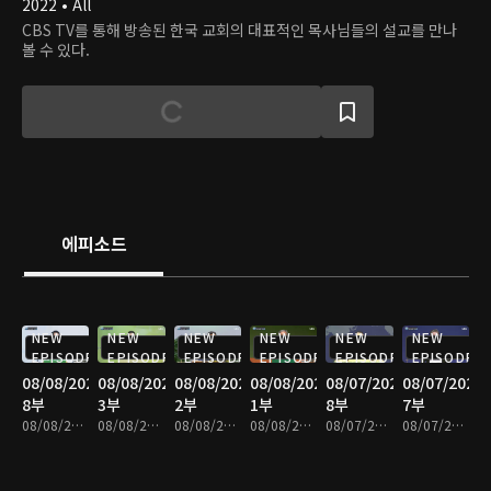
2022 • All
CBS TV를 통해 방송된 한국 교회의 대표적인 목사님들의 설교를 만나
볼 수 있다.
에피소드
NEW
NEW
NEW
NEW
NEW
NEW
EPISODE
EPISODE
EPISODE
EPISODE
EPISODE
EPISODE
08/08/2026
08/08/2026
08/08/2026
08/08/2026
08/07/2026
08/07/2026
8부
3부
2부
1부
8부
7부
08/08/2026 • 25분
08/08/2026 • 25분
08/08/2026 • 25분
08/08/2026 • 25분
08/07/2026 • 25분
08/07/2026 • 25분