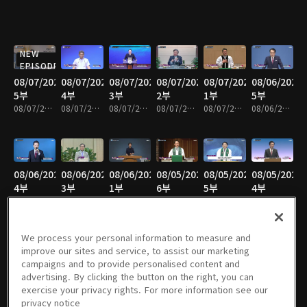
NEW
EPISODE
08/07/2026
08/07/2026
08/07/2026
08/07/2026
08/07/2026
08/06/2026
5부
4부
3부
2부
1부
5부
08/07/2026 • 25분
08/07/2026 • 24분
08/07/2026 • 25분
08/07/2026 • 25분
08/07/2026 • 25분
08/06/2026 • 25분
08/06/2026
08/06/2026
08/06/2026
08/05/2026
08/05/2026
08/05/2026
4부
3부
1부
6부
5부
4부
08/06/2026 • 25분
08/06/2026 • 25분
08/06/2026 • 25분
08/05/2026 • 25분
08/05/2026 • 25분
08/05/2026 • 25분
We process your personal information to measure and
improve our sites and service, to assist our marketing
campaigns and to provide personalised content and
08/05/2026
08/05/2026
08/05/2026
08/04/2026
08/04/2026
08/04/2026
advertising. By clicking the button on the right, you can
3부
2부
1부
5부
4부
3부
exercise your privacy rights. For more information see our
08/05/2026 • 41분
08/05/2026 • 25분
08/05/2026 • 25분
08/04/2026 • 25분
08/04/2026 • 25분
08/04/2026 • 25분
privacy notice