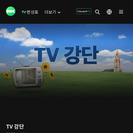
편성표
더보기
TV 강단