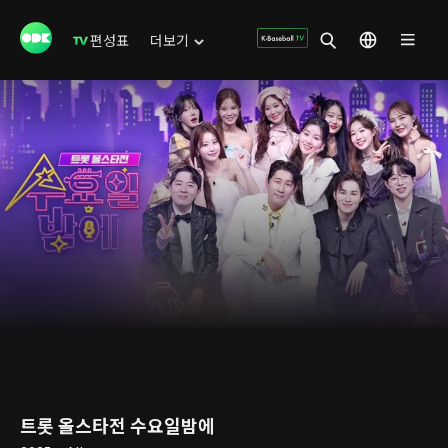
편성표
더보기
트롯 올스타전 수요일밤에