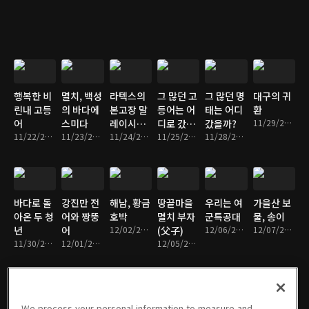
행복한 비
멸치, 백성
라텍스의
그 많던 고
그 많던 명
대구의 귀
린내 고등
의 바다에
본고장 말
등어는 어
태는 어디
환
어
스미다
레이시아
디로 갔을
갔을까?
11/29/2016 • 7분
11/22/2016 • 9분
11/23/2016 • 9분
를 가다
11/24/2016 • 9분
까?
11/25/2016 • 7분
11/28/2016 • 7분
바다로 돌
강진만 전
해남, 황금
땅끝마을
우리는 여
가을산 보
아온 두 청
어와 짱뚱
호박
멸치 부자
군특공대
물, 송이
년
어
12/02/2016 • 8분
(父子)
12/06/2016 • 8분
12/07/2016 • 7분
11/30/2016 • 8분
12/01/2016 • 8분
12/05/2016 • 8분
We process your personal information to measure and