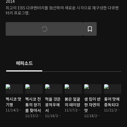
2014
최고의 EBS 다큐멘터리를 엄선하여 새로운 시각으로 재구성한 다큐멘
터리 프로그램.
에피소드
멕시코 맛
멕시코 전
먹을 것은
붉은 얼굴
샘 킴이 반
홍어 맛에
기행
통의 향기
광저우에
의 떼이얌
한 자연의
중독되다
11/14/2016 • 9분
를 찾아서
서
11/17/2016 • 9분
맛
11/21/2016 • 9분
11/15/2016 • 9분
11/16/2016 • 9분
11/18/2016 • 8분