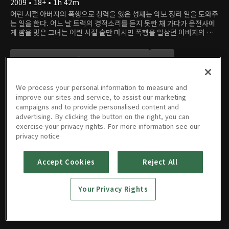
2009 • 18+ • 1h 42m
어린 시절 아버지의 폭행으로 청력을 잃은 성재는 악보 정리 일을 도와주
는 일을 한다. 어느 날 트럭의 경적소리를 듣지 못한 채 가다가 운전사에
게 뺨을 맞은 그녀는 어린 시절 술만 마시면 폭행을 일삼던 아버지의 모
습을 떠올리고 증오감이 되살아난다. 그날 밤 그녀는 치매에 걸린 아버지
와의 화투놀이에서 그동안 억눌렀던 감정을 분출하기 시작하는데…
We process your personal information to measure and
improve our sites and service, to assist our marketing
campaigns and to provide personalised content and
advertising. By clicking the button on the right, you can
영화
예고편 & 클립
exercise your privacy rights. For more information see our
privacy notice
Accept Cookies
Reject All
저녁의 게
임
Your Privacy Rights
2009 • 18+ • 1h 42m