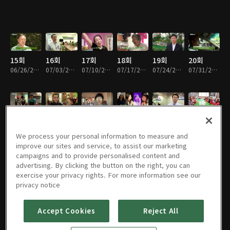
15회
16회
17회
18회
19회
20회
06/26/2017 • 18분
07/03/2017 • 18분
07/10/2017 • 18분
07/17/2017 • 18분
07/24/2017 • 18분
07/31/2017 • 18분
21회
22회
23회
24회
25회
26회
08/07/2017 • 16분
08/14/2017 • 18분
08/21/2017 • 18분
08/28/2017 • 18분
09/04/2017 • 18분
09/11/2017 • 18분
We process your personal information to measure and
improve our sites and service, to assist our marketing
campaigns and to provide personalised content and
advertising. By clicking the button on the right, you can
exercise your privacy rights. For more information see our
27회
28회
18회
29회
30회
31회
privacy notice
09/18/2017 • 18분
09/25/2017 • 18분
10/02/2017 • 18분
10/09/2017 • 17분
10/16/2017 • 18분
10/23/2017 • 18분
Accept Cookies
Reject All