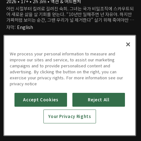
2026 • 17+ • 2h 3m • 액션 & 어드벤처
어린 시절부터 킬러로 길러진 숙희. 그녀는 국가 비밀조직에 스카우트되
어 새로운 삶을 살 기회를 얻는다. “10년만 일해주면 넌 자유야. 하지만
가짜처럼 보이는 순간, 그땐 우리가 널 제거한다” 살기 위해 죽여야만 하
는 킬러 숙희 앞에 진실을 숨긴 의문의 두 남자가 등장하고, 자신을 둘러
자막
:
English
싼 엄청난 비밀에 마주하게 되면서 운명에 맞서기 시작하는데...
We process your personal information to measure and
improve our sites and service, to assist our marketing
campaigns and to provide personalised content and
advertising. By clicking the button on the right, you can
exercise your privacy rights. For more information see our
privacy notice
영화
예고편 & 클립
Accept Cookies
Reject All
Your Privacy Rights
악녀
2026 • 17+ • 2h 3m • 액션 & 어드벤처
EN