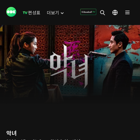
편성표
더보기
악녀