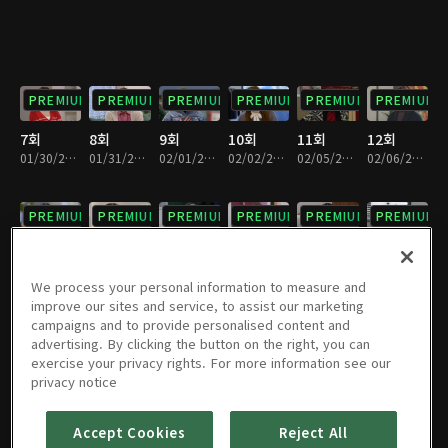
PREMIUM
PREMIUM
PREMIUM
PREMIUM
PREMIUM
PREMIUM
7회
8회
9회
10회
11회
12회
01/30/2024 • 33분
01/31/2024 • 32분
02/01/2024 • 32분
02/02/2024 • 33분
02/05/2024 • 32분
02/06/2024 • 33분
PREMIUM
PREMIUM
PREMIUM
PREMIUM
PREMIUM
PREMIUM
13회
14회
15회
16회
17회
18회
02/07/2024 • 32분
02/08/2024 • 33분
02/09/2024 • 33분
02/13/2024 • 33분
02/14/2024 • 32분
02/15/2024 • 32분
We process your personal information to measure and
improve our sites and service, to assist our marketing
campaigns and to provide personalised content and
PREMIUM
PREMIUM
PREMIUM
PREMIUM
PREMIUM
PREMIUM
advertising. By clicking the button on the right, you can
exercise your privacy rights. For more information see our
19회
20회
21회
22회
23회
24회
privacy notice
02/16/2024 • 31분
02/19/2024 • 32분
02/20/2024 • 33분
02/21/2024 • 33분
02/22/2024 • 32분
02/23/2024 • 33분
Accept Cookies
Reject All
PREMIUM
PREMIUM
PREMIUM
PREMIUM
PREMIUM
PREMIUM