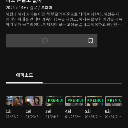
2024 • 14+ • 멜로 / 드라마
혜원과 혜지 자매는 어릴 적 부모의 이혼으로 헤어져 자란다. 혜원은 새
엄마의 학대를 견디며 가족의 행복을 지켰고, 혜지는 불우한 환경을 극복
하기 위해 몸부림쳤다. 이제서야 모든 고생을 끝내고 행복하고 평안한 생
활을 누릴 찰나, 두 사람은 원치 않게 또다시 가족이 된다. 혜지, 아니 도
은은 자신의 불행의 원인이 언니 혜원이라 생각하고 복수를 위해 언니의
행복을 부수려 한다.
에피소드
PREMIUM
PREMIUM
PREMIUM
PREMIUM
1회
2회
3회
4회
5회
6회
01/22/2024 • 34분
01/23/2024 • 33분
01/24/2024 • 32분
01/25/2024 • 33분
01/26/2024 • 32분
01/29/2024 • 33분