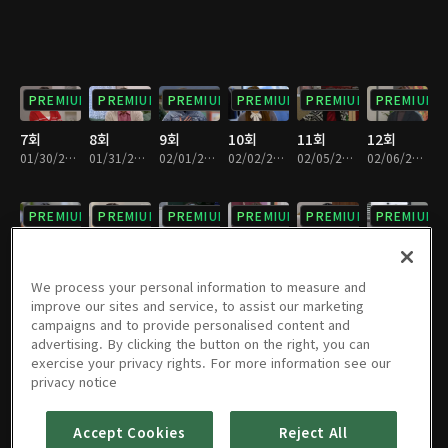
PREMIUM
PREMIUM
PREMIUM
PREMIUM
PREMIUM
PREMIUM
7회
8회
9회
10회
11회
12회
01/30/2024 • 33분
01/31/2024 • 32분
02/01/2024 • 32분
02/02/2024 • 33분
02/05/2024 • 32분
02/06/2024 • 33분
PREMIUM
PREMIUM
PREMIUM
PREMIUM
PREMIUM
PREMIUM
13회
14회
15회
16회
17회
18회
02/07/2024 • 32분
02/08/2024 • 33분
02/09/2024 • 33분
02/13/2024 • 33분
02/14/2024 • 32분
02/15/2024 • 32분
We process your personal information to measure and
improve our sites and service, to assist our marketing
campaigns and to provide personalised content and
PREMIUM
PREMIUM
PREMIUM
PREMIUM
PREMIUM
PREMIUM
advertising. By clicking the button on the right, you can
exercise your privacy rights. For more information see our
19회
20회
21회
22회
23회
24회
privacy notice
02/16/2024 • 31분
02/19/2024 • 32분
02/20/2024 • 33분
02/21/2024 • 33분
02/22/2024 • 32분
02/23/2024 • 33분
Accept Cookies
Reject All
PREMIUM
PREMIUM
PREMIUM
PREMIUM
PREMIUM
PREMIUM