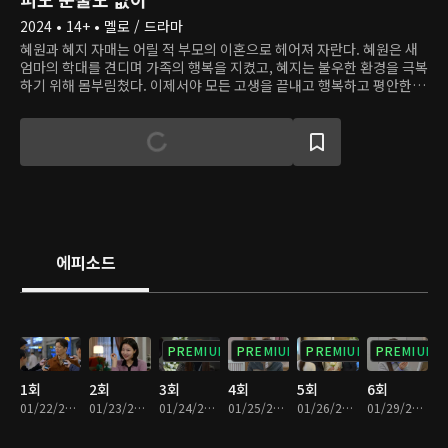
2024 • 14+ • 멜로 / 드라마
혜원과 혜지 자매는 어릴 적 부모의 이혼으로 헤어져 자란다. 혜원은 새
엄마의 학대를 견디며 가족의 행복을 지켰고, 혜지는 불우한 환경을 극복
하기 위해 몸부림쳤다. 이제서야 모든 고생을 끝내고 행복하고 평안한 생
활을 누릴 찰나, 두 사람은 원치 않게 또다시 가족이 된다. 혜지, 아니 도
은은 자신의 불행의 원인이 언니 혜원이라 생각하고 복수를 위해 언니의
행복을 부수려 한다.
에피소드
PREMIUM
PREMIUM
PREMIUM
PREMIUM
1회
2회
3회
4회
5회
6회
01/22/2024 • 34분
01/23/2024 • 33분
01/24/2024 • 32분
01/25/2024 • 33분
01/26/2024 • 32분
01/29/2024 • 33분