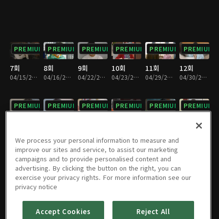
PREMIUM
PREMIUM
PREMIUM
PREMIUM
PREMIUM
PREMIUM
7회
8회
9회
10회
11회
12회
04/15/2023 • 1시간 8분
04/16/2023 • 1시간 7분
04/22/2023 • 1시간 7분
04/23/2023 • 1시간 7분
04/29/2023 • 1시간 6분
04/30/2023 • 1시간 5분
PREMIUM
PREMIUM
PREMIUM
PREMIUM
PREMIUM
PREMIUM
13회
14회
15회
16회
17회
18회
05/06/2023 • 1시간 9분
05/07/2023 • 1시간 6분
05/13/2023 • 1시간 8분
05/14/2023 • 1시간 10분
05/20/2023 • 1시간 10분
05/21/2023 • 1시간 10분
We process your personal information to measure and
improve our sites and service, to assist our marketing
campaigns and to provide personalised content and
PREMIUM
PREMIUM
PREMIUM
PREMIUM
PREMIUM
PREMIUM
advertising. By clicking the button on the right, you can
exercise your privacy rights. For more information see our
19회
20회
21회
22회
23회
24회
privacy notice
05/27/2023 • 1시간 9분
05/28/2023 • 1시간 9분
06/03/2023 • 1시간 10분
06/04/2023 • 1시간 8분
06/10/2023 • 1시간 5분
06/11/2023 • 1시간 7분
Accept Cookies
Reject All
PREMIUM
PREMIUM
PREMIUM
PREMIUM
PREMIUM
PREMIUM