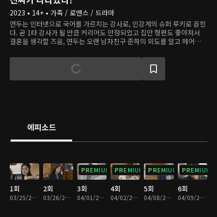
2023 • 14+ • 가족 / 로맨스 / 드라마
연두는 인터넷으로 국어를 가르치는 강사로, 인강계의 슈퍼 루키로 꼽힌
다. 곧 1타 강사가 될 만큼 커리어도 안정되었고 집안 형편도 좋아져서
결혼을 생각할 즈음, 연두는 오랜 남자친구 준하의 외도를 알고 헤어진
다. 문제는 헤어지고 나서 임신한 걸 알았다는 것. 연두는 아이를 낳기로
결심한다. 그때 그의 삶에 들어온 남자 공태경. 재벌 2세이자 유능한 산
부인과 전문의인 그는 가족과 사랑에 대한 실망으로 비혼을 결심했다. 그
렇게 아빠 없이 아이를 낳고 싶은 여자와 비혼주의자 남자의 계약 연예가
시작된다. 과연 그들의 뻔뻔한 거짓말은 가족들을 끝까지 속일 수 있을
까?
에피소드
PREMIUM
PREMIUM
PREMIUM
PREMIUM
1회
2회
3회
4회
5회
6회
03/25/2023 • 1시간 8분
03/26/2023 • 1시간 11분
04/01/2023 • 1시간 8분
04/02/2023 • 1시간 11분
04/08/2023 • 1시간 4분
04/09/2023 • 1시간 5분