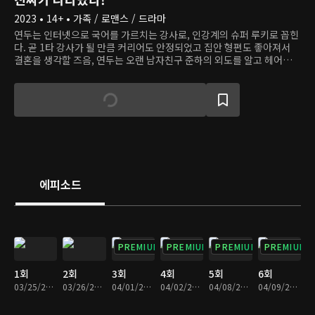
2023 • 14+ • 가족 / 로맨스 / 드라마
연두는 인터넷으로 국어를 가르치는 강사로, 인강계의 슈퍼 루키로 꼽힌
다. 곧 1타 강사가 될 만큼 커리어도 안정되었고 집안 형편도 좋아져서
결혼을 생각할 즈음, 연두는 오랜 남자친구 준하의 외도를 알고 헤어진
다. 문제는 헤어지고 나서 임신한 걸 알았다는 것. 연두는 아이를 낳기로
결심한다. 그때 그의 삶에 들어온 남자 공태경. 재벌 2세이자 유능한 산
부인과 전문의인 그는 가족과 사랑에 대한 실망으로 비혼을 결심했다. 그
렇게 아빠 없이 아이를 낳고 싶은 여자와 비혼주의자 남자의 계약 연예가
시작된다. 과연 그들의 뻔뻔한 거짓말은 가족들을 끝까지 속일 수 있을
까?
에피소드
PREMIUM
PREMIUM
PREMIUM
PREMIUM
1회
2회
3회
4회
5회
6회
03/25/2023 • 1시간 8분
03/26/2023 • 1시간 11분
04/01/2023 • 1시간 8분
04/02/2023 • 1시간 11분
04/08/2023 • 1시간 4분
04/09/2023 • 1시간 5분