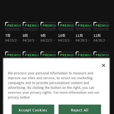
PREMIUM
PREMIUM
PREMIUM
PREMIUM
PREMIUM
PREMIUM
7회
8회
9회
10회
11회
12회
04/15/2023 • 1시간 8분
04/16/2023 • 1시간 7분
04/22/2023 • 1시간 7분
04/23/2023 • 1시간 7분
04/29/2023 • 1시간 6분
04/30/2023 • 1시간 5분
PREMIUM
PREMIUM
PREMIUM
PREMIUM
PREMIUM
PREMIUM
13회
14회
15회
16회
17회
18회
05/06/2023 • 1시간 9분
05/07/2023 • 1시간 6분
05/13/2023 • 1시간 8분
05/14/2023 • 1시간 10분
05/20/2023 • 1시간 10분
05/21/2023 • 1시간 10분
We process your personal information to measure and
improve our sites and service, to assist our marketing
campaigns and to provide personalised content and
PREMIUM
PREMIUM
PREMIUM
PREMIUM
PREMIUM
PREMIUM
advertising. By clicking the button on the right, you can
exercise your privacy rights. For more information see our
19회
20회
21회
22회
23회
24회
privacy notice
05/27/2023 • 1시간 9분
05/28/2023 • 1시간 9분
06/03/2023 • 1시간 10분
06/04/2023 • 1시간 8분
06/10/2023 • 1시간 5분
06/11/2023 • 1시간 7분
Accept Cookies
Reject All
PREMIUM
PREMIUM
PREMIUM
PREMIUM
PREMIUM
PREMIUM