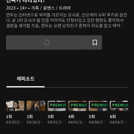
2023 • 14+ • 가족 / 로맨스 / 드라마
연두는 인터넷으로 국어를 가르치는 강사로, 인강계의 슈퍼 루키로 꼽힌
다. 곧 1타 강사가 될 만큼 커리어도 안정되었고 집안 형편도 좋아져서
결혼을 생각할 즈음, 연두는 오랜 남자친구 준하의 외도를 알고 헤어진
다. 문제는 헤어지고 나서 임신한 걸 알았다는 것. 연두는 아이를 낳기로
결심한다. 그때 그의 삶에 들어온 남자 공태경. 재벌 2세이자 유능한 산
부인과 전문의인 그는 가족과 사랑에 대한 실망으로 비혼을 결심했다. 그
렇게 아빠 없이 아이를 낳고 싶은 여자와 비혼주의자 남자의 계약 연예가
시작된다. 과연 그들의 뻔뻔한 거짓말은 가족들을 끝까지 속일 수 있을
까?
에피소드
PREMIUM
PREMIUM
PREMIUM
PREMIUM
1회
2회
3회
4회
5회
6회
03/25/2023 • 1시간 8분
03/26/2023 • 1시간 11분
04/01/2023 • 1시간 8분
04/02/2023 • 1시간 11분
04/08/2023 • 1시간 4분
04/09/2023 • 1시간 5분