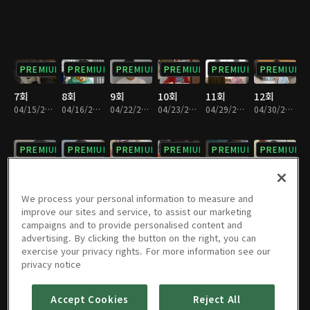
PREMIUM
PREMIUM
PREMIUM
PREMIUM
PREMIUM
PREMIUM
7회
8회
9회
10회
11회
12회
04/15/2023 • 1시간 8분
04/16/2023 • 1시간 7분
04/22/2023 • 1시간 7분
04/23/2023 • 1시간 7분
04/29/2023 • 1시간 6분
04/30/2023 • 1시간 5분
PREMIUM
PREMIUM
PREMIUM
PREMIUM
PREMIUM
PREMIUM
13회
14회
15회
16회
17회
18회
05/06/2023 • 1시간 9분
05/07/2023 • 1시간 6분
05/13/2023 • 1시간 8분
05/14/2023 • 1시간 10분
05/20/2023 • 1시간 10분
05/21/2023 • 1시간 10분
We process your personal information to measure and
improve our sites and service, to assist our marketing
campaigns and to provide personalised content and
PREMIUM
PREMIUM
PREMIUM
PREMIUM
PREMIUM
PREMIUM
advertising. By clicking the button on the right, you can
exercise your privacy rights. For more information see our
19회
20회
21회
22회
23회
24회
privacy notice
05/27/2023 • 1시간 9분
05/28/2023 • 1시간 9분
06/03/2023 • 1시간 10분
06/04/2023 • 1시간 8분
06/10/2023 • 1시간 5분
06/11/2023 • 1시간 7분
Accept Cookies
Reject All
PREMIUM
PREMIUM
PREMIUM
PREMIUM
PREMIUM
PREMIUM