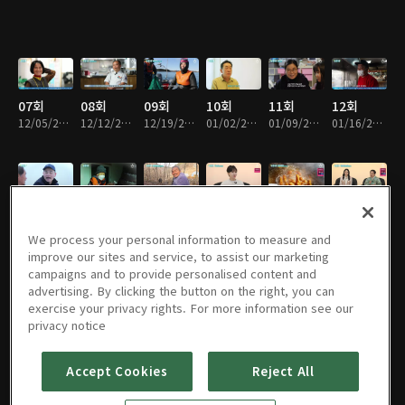
07회
08회
09회
10회
11회
12회
12/05/2022 • 46분
12/12/2022 • 46분
12/19/2022 • 46분
01/02/2023 • 46분
01/09/2023 • 46분
01/16/2023 • 46분
13회
14회
15회
16회
17회
18회
01/23/2023 • 46분
01/30/2023 • 46분
02/06/2023 • 46분
02/13/2023 • 46분
02/20/2023 • 46분
02/27/2023 • 46분
We process your personal information to measure and
improve our sites and service, to assist our marketing
campaigns and to provide personalised content and
advertising. By clicking the button on the right, you can
exercise your privacy rights. For more information see our
19회
20회
21회
22회
23회
24회
privacy notice
03/06/2023 • 46분
03/13/2023 • 46분
03/20/2023 • 46분
03/27/2023 • 46분
04/10/2023 • 46분
04/17/2023 • 46분
Accept Cookies
Reject All