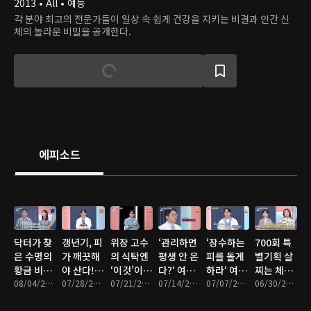
2013 • All • 예능
각 분야 최고의 전문가들이 일상 속 쉽게 건강을 지키는 비결과 인간 신
체의 놀라운 비밀을 공개한다.
에피소드
닥터가 찾
갱년기, 피
위장 고수
‘관리하면
‘장수하는
700회 특
은 수명의
가 깨끗해
의 식탁엔
평생 안 온
피를 돌게
별기획 살
황금 비율
야 산다!
‘이것’이
다?‘ 여름
하라‘ 여름
찌는 체질
은?
08/04/2026 • 48분
10년을 잡
07/28/2026 • 48분
있다?
07/21/2026 • 47분
철 뇌졸중
07/14/2026 • 47분
철 혈당 잡
07/07/2026 • 47분
바꾸는 혈
06/30/2026 • 47분
아라
거짓과 진
는 방법
당 혁명