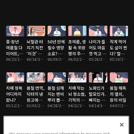
실
중·장년
뇌혈관 터
50년 만에
초여름, 생
나이가 들
적게 먹어
여름철 다
지기 직전
필수 영양
활 속 위장
어도 마음
도 살이 찐
이어트,
‘이것’ 반
소로? 우
병의 주범
껏 먹고 싶
다? 혈당
‘이것’이
06/23/2026 • 48분
복된다?
06/16/2026 • 47분
리가 놓친
06/09/2026 • 47분
은?
06/02/2026 • 47분
다? 소화
05/26/2026 • 47분
다이어트
05/19/2026 • 48분
성공과 실
뇌졸중 사
식이섬유
력의 비밀
의 비밀!
패를 가른
전 봉쇄법
의 힘
다?
치매 정복
봄철 면역,
봄철 심해
치매 막는
노화인가
봄철 해독
어디까지
닥터의 냉
지는 변비
뇌 청소법,
탈모인가.
의 열쇠,
왔나?
장고에는
뿌리 뽑는
기적의 습
빠지는 머
장의 비밀
05/12/2026 • 49분
‘이것’이
05/05/2026 • 46분
법
04/28/2026 • 46분
관
04/21/2026 • 47분
리카락의
04/14/2026 • 47분
04/07/2026 • 47분
있다?
비밀
We process your personal information to measure and