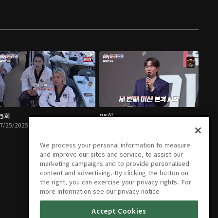
05회
06회
7/25/2025 • 1시간 14분
08/01/2025 • 1시간 14분
We process your personal information to measure
and improve our sites and service, to assist our
marketing campaigns and to provide personalised
content and advertising. By clicking the button on
the right, you can exercise your privacy rights. For
more information see our privacy notice
Accept Cookies