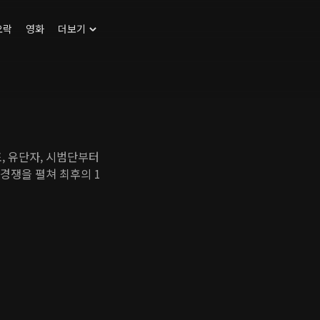
오락
영화
더보기
, 유단자, 시범단부터
 경쟁을 펼쳐 최후의 1