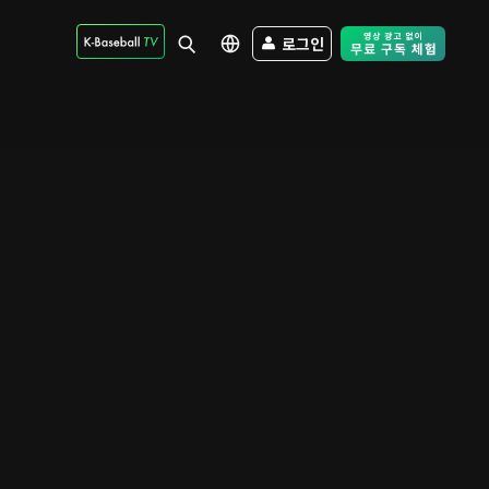
로그인
Free Trial - Sk