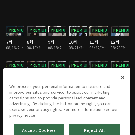
PREMIUM
PREMIUM
PREMIUM
PREMIUM
PREMIUM
PREMIUM
7회
8회
9회
10회
11회
12회
08/16/2023 • 35분
08/17/2023 • 34분
08/18/2023 • 34분
08/21/2023 • 33분
08/22/2023 • 32분
08/23/2023 • 34분
PREMIUM
PREMIUM
PREMIUM
PREMIUM
PREMIUM
PREMIUM
13회
14회
15회
16회
17회
18회
08/24/2023 • 33분
08/25/2023 • 32분
08/28/2023 • 33분
08/29/2023 • 34분
08/30/2023 • 32분
08/31/2023 • 31분
We process your personal information to measure and
improve our sites and service, to assist our marketing
campaigns and to provide personalised content and
PREMIUM
PREMIUM
PREMIUM
PREMIUM
PREMIUM
PREMIUM
advertising. By clicking the button on the right, you can
exercise your privacy rights. For more information see our
19회
20회
21회
22회
23회
24회
privacy notice
09/01/2023 • 33분
09/04/2023 • 33분
09/05/2023 • 31분
09/06/2023 • 31분
09/07/2023 • 31분
09/08/2023 • 31분
Accept Cookies
Reject All
PREMIUM
PREMIUM
PREMIUM
PREMIUM
PREMIUM
PREMIUM