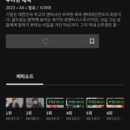
2023 • All • 멜로 / 드라마
기윤은 대한민국 최고의 엔터사인 우아한 제국 엔터테인먼트의 회장이
다. 겉으로는 완벽해 보이는 세기의 로맨티시스트이지만, 사실 그는 남
들에게 말하지 못하는 비밀을 가진 야심가다. 그의 아내 신주경은 흙수저
출신으로 기윤과 결혼해 '신데렐라'가 된, 사랑스러운 아내이고 완벽한
엄마이자 멋진 커리어를 개척한 여성이지만 예기치 못한 사건으로 모든
것을 빼앗긴다. 어머니의 반대를 무릅쓰고 배우가 된 우혁은 어느 날 갑
자기 사라진 스승 주경을 그리워한다. 그 순간, 주경과 똑같이 생긴 서희
재가 그의 회사 NA엔터테인먼트에 나타난다. 우혁이 희재의 존재에 혼
란을 느낄 무렵, 희재는 일부러 기윤에게 접근해 그를 흔든다. 주경의 모
든 것을 빼앗은 사건의 진실은 무엇일까, 그리고 희재의 진짜 목적은 무
엇일까?
에피소드
PREMIUM
PREMIUM
PREMIUM
PREMIUM
1회
2회
3회
4회
5회
6회
08/07/2023 • 36분
08/08/2023 • 36분
08/09/2023 • 35분
08/10/2023 • 36분
08/14/2023 • 36분
08/15/2023 • 35분