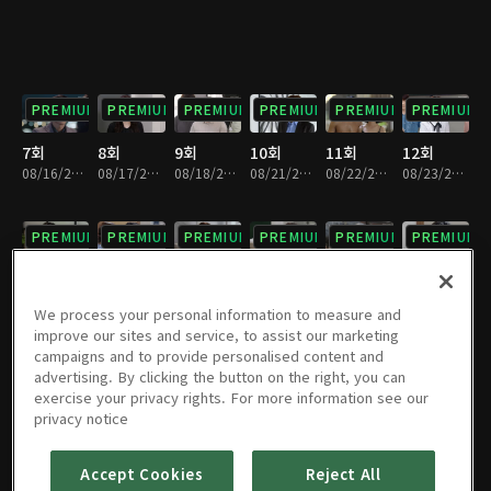
PREMIUM
PREMIUM
PREMIUM
PREMIUM
PREMIUM
PREMIUM
7회
8회
9회
10회
11회
12회
08/16/2023 • 35분
08/17/2023 • 34분
08/18/2023 • 34분
08/21/2023 • 33분
08/22/2023 • 32분
08/23/2023 • 34분
PREMIUM
PREMIUM
PREMIUM
PREMIUM
PREMIUM
PREMIUM
13회
14회
15회
16회
17회
18회
08/24/2023 • 33분
08/25/2023 • 32분
08/28/2023 • 33분
08/29/2023 • 34분
08/30/2023 • 32분
08/31/2023 • 31분
We process your personal information to measure and
improve our sites and service, to assist our marketing
campaigns and to provide personalised content and
PREMIUM
PREMIUM
PREMIUM
PREMIUM
PREMIUM
PREMIUM
advertising. By clicking the button on the right, you can
exercise your privacy rights. For more information see our
19회
20회
21회
22회
23회
24회
privacy notice
09/01/2023 • 33분
09/04/2023 • 33분
09/05/2023 • 31분
09/06/2023 • 31분
09/07/2023 • 31분
09/08/2023 • 31분
Accept Cookies
Reject All
PREMIUM
PREMIUM
PREMIUM
PREMIUM
PREMIUM
PREMIUM