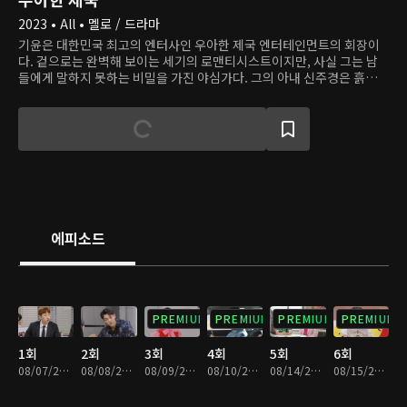
2023 • All • 멜로 / 드라마
기윤은 대한민국 최고의 엔터사인 우아한 제국 엔터테인먼트의 회장이
다. 겉으로는 완벽해 보이는 세기의 로맨티시스트이지만, 사실 그는 남
들에게 말하지 못하는 비밀을 가진 야심가다. 그의 아내 신주경은 흙수저
출신으로 기윤과 결혼해 '신데렐라'가 된, 사랑스러운 아내이고 완벽한
엄마이자 멋진 커리어를 개척한 여성이지만 예기치 못한 사건으로 모든
것을 빼앗긴다. 어머니의 반대를 무릅쓰고 배우가 된 우혁은 어느 날 갑
자기 사라진 스승 주경을 그리워한다. 그 순간, 주경과 똑같이 생긴 서희
재가 그의 회사 NA엔터테인먼트에 나타난다. 우혁이 희재의 존재에 혼
란을 느낄 무렵, 희재는 일부러 기윤에게 접근해 그를 흔든다. 주경의 모
든 것을 빼앗은 사건의 진실은 무엇일까, 그리고 희재의 진짜 목적은 무
엇일까?
에피소드
PREMIUM
PREMIUM
PREMIUM
PREMIUM
1회
2회
3회
4회
5회
6회
08/07/2023 • 36분
08/08/2023 • 36분
08/09/2023 • 35분
08/10/2023 • 36분
08/14/2023 • 36분
08/15/2023 • 35분