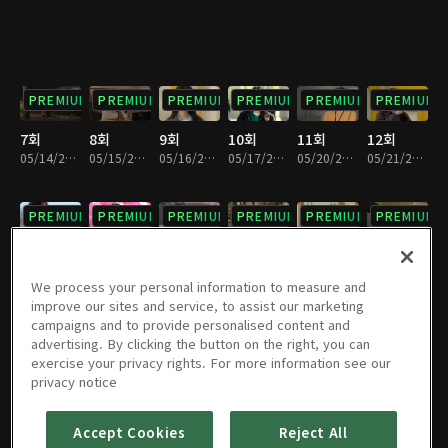
PREMIUM
PREMIUM
PREMIUM
PREMIUM
PREMIUM
PREMIUM
7회
8회
9회
10회
11회
12회
05/14/2024 • 30분
05/15/2024 • 30분
05/16/2024 • 29분
05/17/2024 • 30분
05/20/2024 • 30분
05/21/2024 • 29분
PREMIUM
PREMIUM
PREMIUM
PREMIUM
PREMIUM
PREMIUM
13회
14회
15회
16회
17회
18회
05/22/2024 • 30분
05/23/2024 • 29분
05/24/2024 • 28분
05/27/2024 • 30분
05/28/2024 • 30분
05/29/2024 • 30분
We process your personal information to measure and
improve our sites and service, to assist our marketing
campaigns and to provide personalised content and
PREMIUM
PREMIUM
PREMIUM
PREMIUM
PREMIUM
PREMIUM
advertising. By clicking the button on the right, you can
exercise your privacy rights. For more information see our
19회
20회
21회
22회
23회
24회
privacy notice
05/30/2024 • 29분
05/31/2024 • 30분
06/03/2024 • 29분
06/04/2024 • 30분
06/05/2024 • 30분
06/06/2024 • 29분
Accept Cookies
Reject All
PREMIUM
PREMIUM
PREMIUM
PREMIUM
PREMIUM
PREMIUM