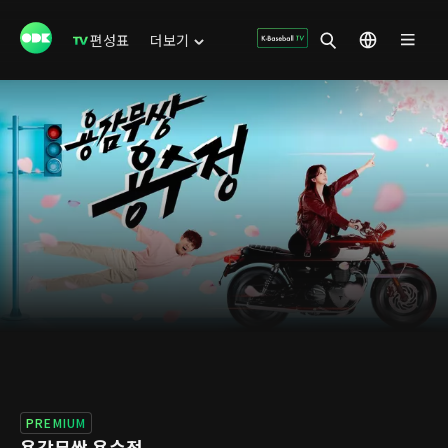
편성표
더보기
PREMIUM
용감무쌍 용수정