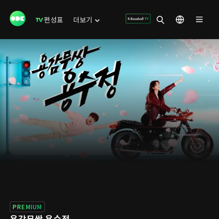
편성표
더보기
PREMIUM
용감무쌍 용수정