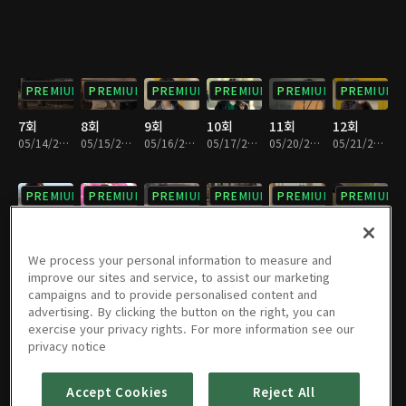
PREMIUM
PREMIUM
PREMIUM
PREMIUM
PREMIUM
PREMIUM
7회
8회
9회
10회
11회
12회
05/14/2024 • 30분
05/15/2024 • 30분
05/16/2024 • 29분
05/17/2024 • 30분
05/20/2024 • 30분
05/21/2024 • 29분
PREMIUM
PREMIUM
PREMIUM
PREMIUM
PREMIUM
PREMIUM
13회
14회
15회
16회
17회
18회
05/22/2024 • 30분
05/23/2024 • 29분
05/24/2024 • 28분
05/27/2024 • 30분
05/28/2024 • 30분
05/29/2024 • 30분
We process your personal information to measure and
improve our sites and service, to assist our marketing
campaigns and to provide personalised content and
PREMIUM
PREMIUM
PREMIUM
PREMIUM
PREMIUM
PREMIUM
advertising. By clicking the button on the right, you can
exercise your privacy rights. For more information see our
19회
20회
21회
22회
23회
24회
privacy notice
05/30/2024 • 29분
05/31/2024 • 30분
06/03/2024 • 29분
06/04/2024 • 30분
06/05/2024 • 30분
06/06/2024 • 29분
Accept Cookies
Reject All
PREMIUM
PREMIUM
PREMIUM
PREMIUM
PREMIUM
PREMIUM