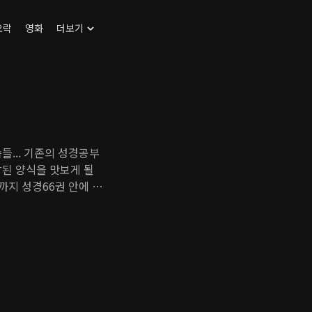
오락
영화
더보기
성경공부
참된 양식을 맛보게 될
까지 성경66권 안에 숨
한 하나님의 음성을 우