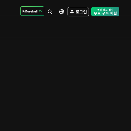
로그인
Free Trial - Sk