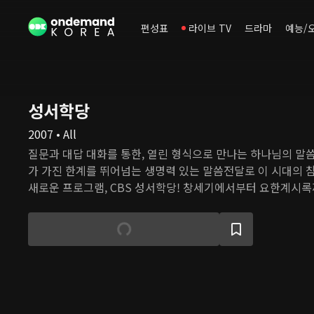
편성표
라이브 TV
드라마
예능/
성서학당
2007 • All
질문과 대답 대화를 통한, 열린 형식으로 만나는 하나님의 말씀들... 기존의 
가 가진 한계를 뛰어넘는 생명력 있는 말씀전달로 이 시대의 
새로운 프로그램, CBS 성서학당! 창세기에서부터 요한계시록
어있는 진리의 말씀. 주제별, 인물별로 만나보는 이 시대를 향
리가 알기 쉽게 풀어 이야기를 듣고 질문을 던지는 가운데 하나님을 가까이 만나는 경
험과 나의 소명을 발견하는 시간이 될 CBS 성서학당!