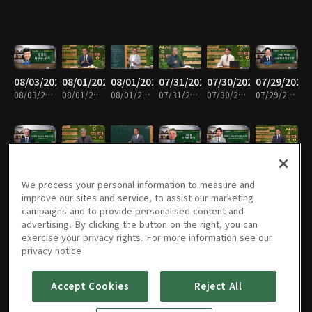
08/03/2026
08/01/2026
08/01/2026
07/31/2026
07/30/2026
07/29/2026
08/03/2026 • 44분
08/01/2026 • 42분
08/01/2026 • 43분
07/31/2026 • 43분
07/30/2026 • 44분
07/29/2026 • 45분
07/28/2026
07/27/2026
07/25/2026
07/24/2026
07/23/2026
07/22/2026
07/28/2026 • 46분
07/27/2026 • 46분
07/25/2026 • 41분
07/24/2026 • 42분
07/23/2026 • 46분
07/22/2026 • 45분
We process your personal information to measure and
improve our sites and service, to assist our marketing
campaigns and to provide personalised content and
advertising. By clicking the button on the right, you can
exercise your privacy rights. For more information see our
07/21/2026
07/20/2026
07/18/2026
07/17/2026
07/16/2026
07/15/2026
privacy notice
07/21/2026 • 44분
07/20/2026 • 45분
07/18/2026 • 41분
07/17/2026 • 42분
07/16/2026 • 46분
07/15/2026 • 45분
Accept Cookies
Reject All