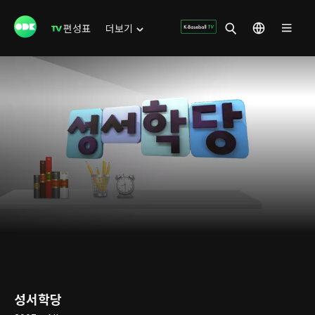
편성표
더보기
성서학당