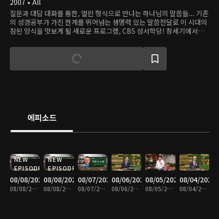
2007 • All
질문과 대답 대화를 통한, 열린 형식으로 만나는 하나님의 말씀들... 기존
의 성경공부가 가진 한계를 뛰어넘는 생명력 있는 말씀전달로 이 시대의
참된 양식을 맛보게 될 새로운 프로그램, CBS 성서학당! 창세기에서부
터 요한계시록까지 성경66권 안에 숨어있는 진리의 말씀. 주제별, 인물
별로 만나보는 이 시대를 향한 하나님의 음성을 우리가 알기 쉽게 풀어
이야기를 듣고 질문을 던지는 가운데 하나님을 가까이 만나는 경험과 나
의 소명을 발견하는 시간이 될 CBS 성서학당!
에피소드
NEW
NEW
EPISODE
EPISODE
08/08/2026
08/08/2026
08/07/2026
08/06/2026
08/05/2026
08/04/2026
08/08/2026 • 42분
08/08/2026 • 43분
08/07/2026 • 43분
08/06/2026 • 46분
08/05/2026 • 46분
08/04/2026 • 45분