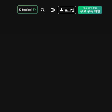
로그인
Free Trial - Sk