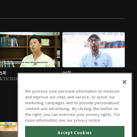
05회
06회
6/19/2023 • 25분
06/21/2023 • 28분
We process your personal information to measure
and improve our sites and service, to assist our
marketing campaigns and to provide personalised
content and advertising. By clicking the button on
the right, you can exercise your privacy rights. For
more information see our privacy notice
Accept Cookies