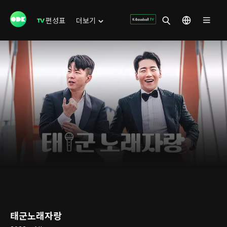
편성표
더보기
태군노래자랑