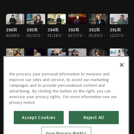
396회
395회
394회
393회
392회
391회
03/08/2026 • 49분
02/15/2026 • 48분
01/24/2026 • 49분
01/17/2026 • 48분
01/03/2026 • 48분
12/27/2025 • 49분
390회
389회
388회
387회
386회
385회
12/20/2025 • 49분
12/13/2025 • 49분
11/29/2025 • 50분
11/22/2025 • 49분
11/08/2025 • 49분
11/01/2025 • 50분
We process your personal information to measure and
improve our sites and service, to assist our marketing
campaigns and to provide personalised content and
advertising. By clicking the button on the right, you can
exercise your privacy rights. For more information see our
384회
383회
382회
381회
380회
379회
privacy notice
10/18/2025 • 48분
10/04/2025 • 49분
09/27/2025 • 50분
09/20/2025 • 49분
09/13/2025 • 49분
09/06/2025 • 48분
Accept Cookies
Reject All
378회
377회
376회
375회
374회
373회
Your Privacy Rights