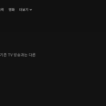
오락
영화
더보기
기존 TV 방송과는 다른