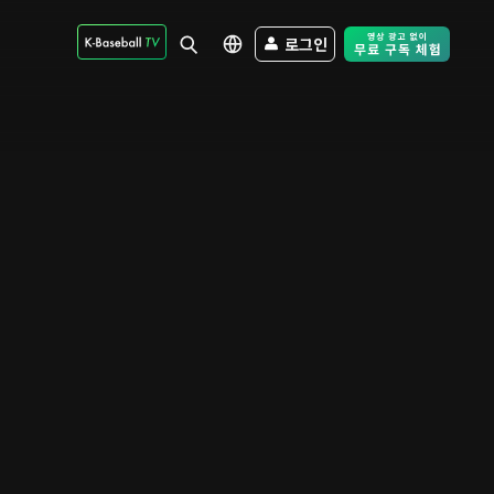
로그인
Free Trial - Sk