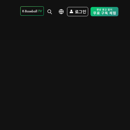
로그인
Free Trial - Sk