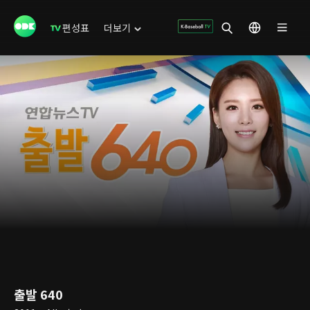
편성표
더보기
출발 640