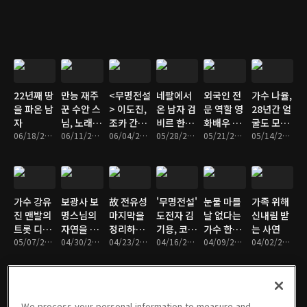
사연은?
22년째 땅
만능 재주
<무명전설
네팔에서
외국인 전
가수 나율,
을 파온 남
꾼 수안 스
> 이도진,
온 남자 검
문 역할 영
28년간 얼
자
님, 노래하
조카 간병
비르 한국
화배우 검
굴도 모르
06/18/2026 • 58분
며 수행하
06/11/2026 • 59분
하는 이유
06/04/2026 • 59분
인 아내와
05/28/2026 • 58분
비르
05/21/2026 • 56분
는 아버지
05/14/2026 • 58분
는 사연
의 사랑과
를 원망한
은?
전쟁?
사연
가수 강유
보광사 보
故 전유성
'무명전설'
눈물 마를
가족 위해
진 맨발의
명스님의
마지막을
도전자 김
날 없다는
신내림 받
트롯 디바
자연을 가
정리하는
기용, 코미
가수 한서
는 사연
가 된 사연
05/07/2026 • 59분
득 담은 봄
04/30/2026 • 58분
사람
04/23/2026 • 57분
디언 이상
04/16/2026 • 59분
경
04/09/2026 • 57분
04/02/2026 • 58분
공양
해
We process your personal information to measure and