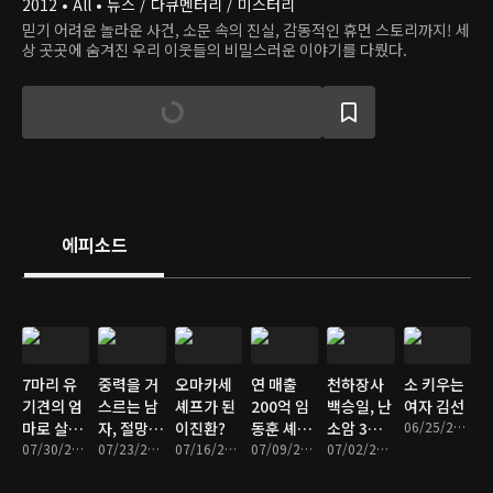
2012 • All • 뉴스 / 다큐멘터리 / 미스터리
믿기 어려운 놀라운 사건, 소문 속의 진실, 감동적인 휴먼 스토리까지! 세
상 곳곳에 숨겨진 우리 이웃들의 비밀스러운 이야기를 다뤘다.
에피소드
7마리 유
중력을 거
오마카세
연 매출
천하장사
소 키우는
기견의 엄
스르는 남
셰프가 된
200억 임
백승일, 난
여자 김선
마로 살고
자, 절망을
이진환?
동훈 셰프,
소암 3기
06/25/2026 • 57분
있는 배우
07/30/2026 • 58분
이겨낸 기
07/23/2026 • 58분
07/16/2026 • 57분
성공 뒤 숨
07/09/2026 • 55분
아내 위해
07/02/2026 • 57분
김세인
막힌 사연
겨진 눈물
헌신하는