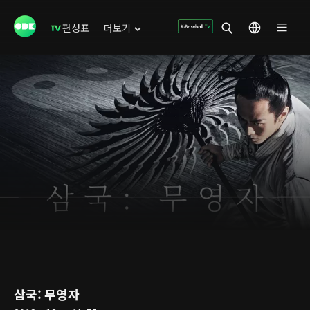
편성표
더보기
삼국: 무영자