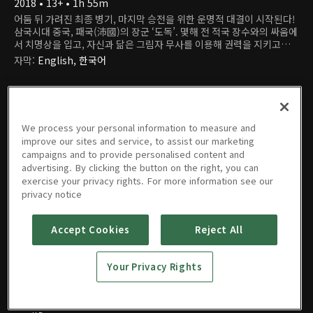
2018 • 13+ • 1h 55m
어둠 뒤 가려진 최종 병기, 마지막 승전을 위한 운명적 대결이 시작된다!
삼국시대 중국, 패국(沛國)의 장군 ‘도독’. 몇해 전 적국 장수와의 싸움에
서 치명상을 입고, 자신과 닮은 그림자 무사를 이용해 권력을 지키고자
한다. 시간이 흐를수록 권력과 야망에 눈이 멀어가며 진짜 ‘도독’을 넘어
자막
:
English, 한국어
서려는 그림자 무사. 팽팽한 신경전 끝에 목숨을 건 두 사람의 한 판 승부
를 벌이는데…
We process your personal information to measure and
improve our sites and service, to assist our marketing
campaigns and to provide personalised content and
advertising. By clicking the button on the right, you can
exercise your privacy rights. For more information see our
영화
privacy notice
Accept Cookies
Reject All
삼국: 무영
Your Privacy Rights
자
2018 • 13+ • 1h 55m
EN |