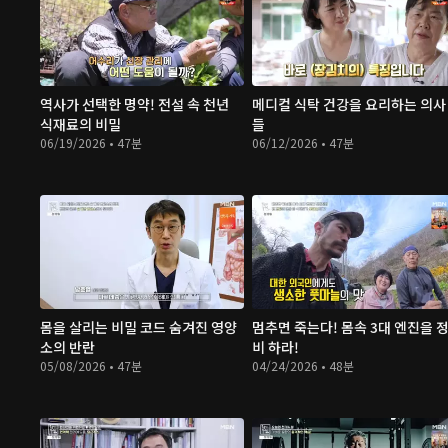
역사가 선택한 명약! 전설 속 천년
메디컬 식탁 건강을 요리하는 의사
식재료의 비밀
들
06/19/2026 • 47분
06/12/2026 • 47분
몸을 살리는 비밀 코드 숨겨진 영양
멈추면 죽는다! 몸속 3대 엔진을 
소의 반란
비 하라!
05/08/2026 • 47분
04/24/2026 • 48분