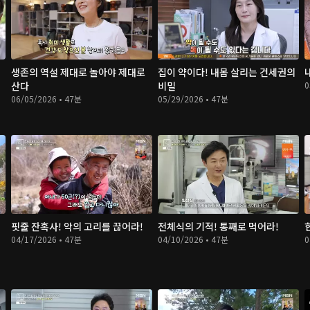
생존의 역설 제대로 놀아야 제대로
집이 약이다! 내몸 살리는 건세권의
산다
비밀
0
06/05/2026 • 47분
05/29/2026 • 47분
정
핏줄 잔혹사! 악의 고리를 끊어라!
전체식의 기적! 통째로 먹어라!
04/17/2026 • 47분
04/10/2026 • 47분
0