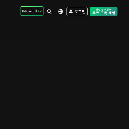
로그인
Free Trial - Sk