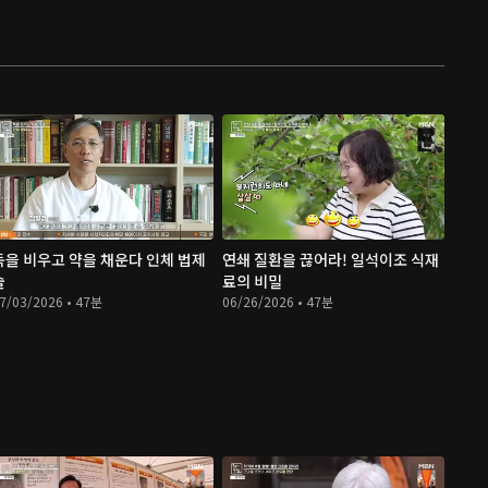
독을 비우고 약을 채운다 인체 법제
연쇄 질환을 끊어라! 일석이조 식재
술
료의 비밀
7/03/2026 • 47분
06/26/2026 • 47분