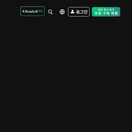
로그인
Free Trial - Sk