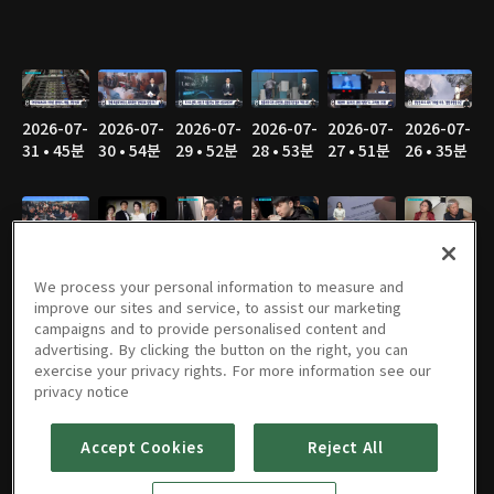
2026-07-
2026-07-
2026-07-
2026-07-
2026-07-
2026-07-
31 • 45분
30 • 54분
29 • 52분
28 • 53분
27 • 51분
26 • 35분
2026-07-
2026-07-
2026-07-
2026-07-
2026-07-
2026-07-
25 • 28분
24 • 44분
23 • 52분
22 • 50분
21 • 50분
20 • 43분
We process your personal information to measure and
improve our sites and service, to assist our marketing
campaigns and to provide personalised content and
advertising. By clicking the button on the right, you can
exercise your privacy rights. For more information see our
2026-07-
2026-07-
2026-07-
2026-07-
2026-07-
2026-07-
privacy notice
19 • 32분
18 • 26분
17 • 48분
16 • 46분
15 • 48분
14 • 48분
Accept Cookies
Reject All