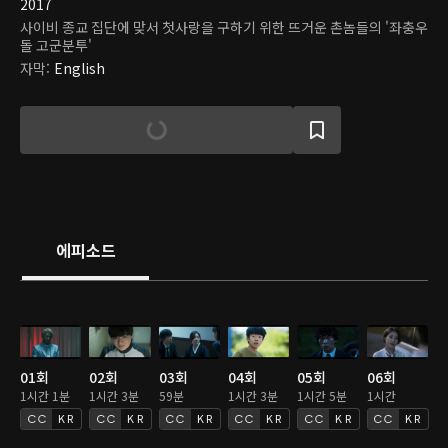
2017
사이비 종교 집단에 맞서 첫사랑을 구하기 위한 뜨거운 촌놈들의 '좌충우
돌 고군분투'
자막
:
English
에피소드
01회
02회
03회
04회
05회
06회
1시간 1분
1시간 3분
59분
1시간 3분
1시간 5분
1시간
KR
KR
KR
KR
KR
KR