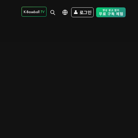
로그인
Free Trial - Sk