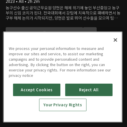
2023 • All • 2h 2m
농구선수 출신 공익근무요원 양현은 해체 위기에 놓인 부산중앙고 농구
부의 신임 코치가 된다. 전국대회에서 강팀에 치욕적으로 패배하면서 농
구부 해체 논의가 시작되지만, 양현은 발로 뛰어 선수들을 모으며 팀의
해체만은 막으려 한다. 그 결과 농구의 '농'자도 모르는 아이, 열정만 가
득한 아이, 슬럼프와 부상으로 꿈을 포기할 위기에 처한 아이들까지 여러
소년이 모인다. 그리고 이들은 2012년 전국 고교농구대회에서 기적 같
은 역사를 쓴다. 실화를 바탕으로 한 스포츠 드라마.
We process your personal information to measure and
improve our sites and service, to assist our marketing
campaigns and to provide personalised content and
advertising. By clicking the button on the right, you can
영화
예고편 & 클립
exercise your privacy rights. For more information see our
privacy notice
Accept Cookies
Reject All
리바운드
2023 • All • 2h 2m
Your Privacy Rights