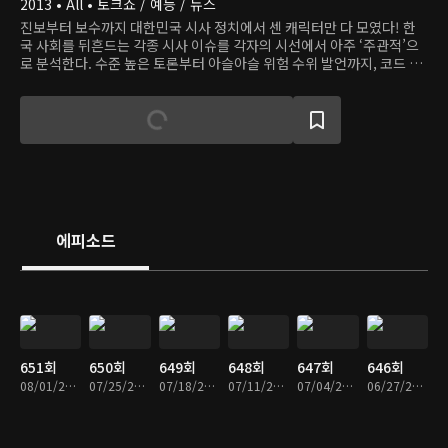
2013 • All • 토크쇼 / 예능 / 뉴스
진보부터 보수까지 대한민국 시사 정치에서 센 캐릭터만 다 모였다! 한
국 사회를 뒤흔드는 각종 시사 이슈를 각자의 시선에서 아주 ‘주관적’으
로 분석한다. 수준 높은 토론부터 아슬아슬 위험 수위 발언까지, 코드 안
맞는 캐릭터들의 불꽃 튀는 대결이 펼쳐진다. 정치와 엔터테인먼트의 경
계에서 모두를 만족시킬 재미있는 정치 시사 쇼.
에피소드
651회
650회
649회
648회
647회
646회
08/01/2026 • 1시간 5분
07/25/2026 • 1시간 7분
07/18/2026 • 1시간 8분
07/11/2026 • 1시간 5분
07/04/2026 • 1시간 7분
06/27/2026 • 1시간 7분