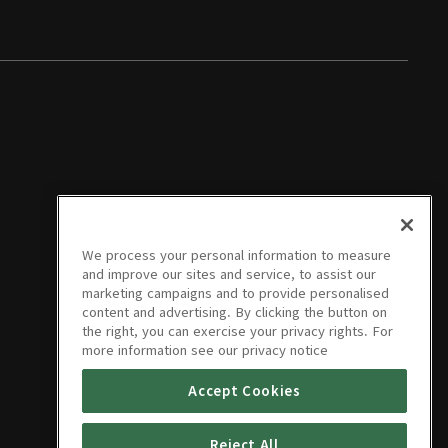
We process your personal information to measure
and improve our sites and service, to assist our
marketing campaigns and to provide personalised
content and advertising. By clicking the button on
the right, you can exercise your privacy rights. For
more information see our privacy notice
Accept Cookies
Reject All