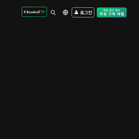
로그인
Free Trial - Sk