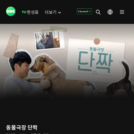
편성표
더보기
동물극장 단짝