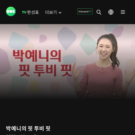
편성표
더보기
박예니의 핏 투비 핏