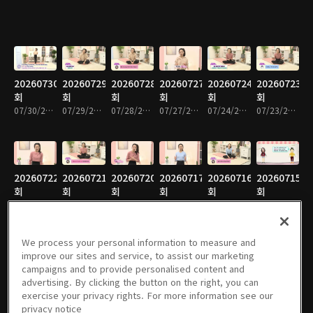
20260730
20260729
20260728
20260727
20260724
20260723
회
회
회
회
회
회
07/30/2026 • 9분
07/29/2026 • 10분
07/28/2026 • 9분
07/27/2026 • 10분
07/24/2026 • 10분
07/23/2026 • 9분
20260722
20260721
20260720
20260717
20260716
20260715
회
회
회
회
회
회
07/22/2026 • 9분
07/21/2026 • 9분
07/20/2026 • 9분
07/17/2026 • 9분
07/16/2026 • 10분
07/15/2026 • 10분
We process your personal information to measure and
improve our sites and service, to assist our marketing
campaigns and to provide personalised content and
20260714
20260713
20260710
20260709
20260708
20260707
advertising. By clicking the button on the right, you can
회
회
회
회
회
회
exercise your privacy rights. For more information see our
07/14/2026 • 10분
07/13/2026 • 10분
07/10/2026 • 10분
07/09/2026 • 10분
07/08/2026 • 11분
07/07/2026 • 10분
privacy notice