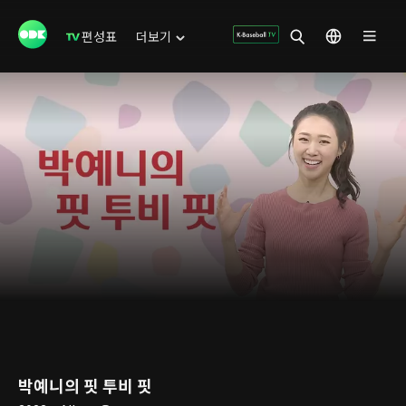
편성표
더보기
박예니의 핏 투비 핏