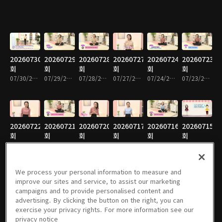
20260730
20260729
20260728
20260727
20260724
20260723
회
회
회
회
회
회
07/30/2026 • 9분
07/29/2026 • 10분
07/28/2026 • 9분
07/27/2026 • 10분
07/24/2026 • 10분
07/23/2026 • 9분
20260722
20260721
20260720
20260717
20260716
20260715
회
회
회
회
회
회
07/22/2026 • 9분
07/21/2026 • 9분
07/20/2026 • 9분
07/17/2026 • 9분
07/16/2026 • 10분
07/15/2026 • 10분
We process your personal information to measure and
improve our sites and service, to assist our marketing
campaigns and to provide personalised content and
20260714
20260713
20260710
20260709
20260708
20260707
advertising. By clicking the button on the right, you can
회
회
회
회
회
회
exercise your privacy rights. For more information see our
07/14/2026 • 10분
07/13/2026 • 10분
07/10/2026 • 10분
07/09/2026 • 10분
07/08/2026 • 11분
07/07/2026 • 10분
privacy notice