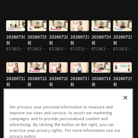
20260730
20260729
20260728
20260727
20260724
20260723
회
회
회
회
회
회
07/30/2026 • 9분
07/29/2026 • 10분
07/28/2026 • 9분
07/27/2026 • 10분
07/24/2026 • 10분
07/23/2026 • 9분
20260722
20260721
20260720
20260717
20260716
20260715
회
회
회
회
회
회
07/22/2026 • 9분
07/21/2026 • 9분
07/20/2026 • 9분
07/17/2026 • 9분
07/16/2026 • 10분
07/15/2026 • 10분
We process your personal information to measure and
improve our sites and service, to assist our marketing
campaigns and to provide personalised content and
20260714
20260713
20260710
20260709
20260708
20260707
advertising. By clicking the button on the right, you can
회
회
회
회
회
회
exercise your privacy rights. For more information see our
07/14/2026 • 10분
07/13/2026 • 10분
07/10/2026 • 10분
07/09/2026 • 10분
07/08/2026 • 11분
07/07/2026 • 10분
privacy notice