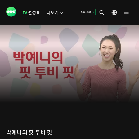
편성표
더보기
박예니의 핏 투비 핏