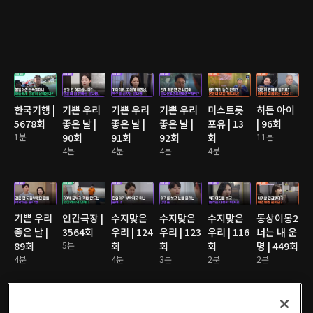
한국기행 |
기쁜 우리
기쁜 우리
기쁜 우리
미스트롯
히든 아이
5678회
좋은 날 |
좋은 날 |
좋은 날 |
포유 | 13
| 96회
1분
90회
91회
92회
회
11분
4분
4분
4분
4분
기쁜 우리
인간극장 |
수지맞은
수지맞은
수지맞은
동상이몽2
좋은 날 |
3564회
우리 | 124
우리 | 123
우리 | 116
너는 내 운
89회
5분
회
회
회
명 | 449회
4분
4분
3분
2분
2분