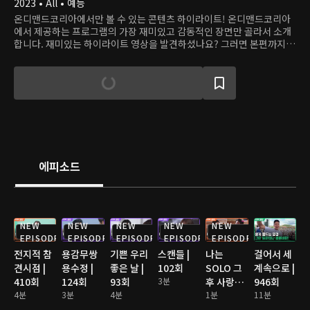
2023 • All • 예능
온디맨드코리아에서만 볼 수 있는 콘텐츠 하이라이트! 온디맨드코리아
에서 제공하는 프로그램의 가장 재미있고 감동적인 장면만 골라서 소개
합니다. 재미있는 하이라이트 영상을 발견하셨나요? 그러면 본편까지
쭉 달려보세요!
에피소드
NEW
NEW
NEW
NEW
NEW
EPISODE
EPISODE
EPISODE
EPISODE
EPISODE
전지적 참
용감무쌍
기쁜 우리
스캔들 |
나는
걸어서 세
견시점 |
용수정 |
좋은 날 |
102회
SOLO 그
계속으로 |
410회
124회
93회
3분
후 사랑은
946회
4분
3분
4분
계속된다
1분
11분
2 | 176회