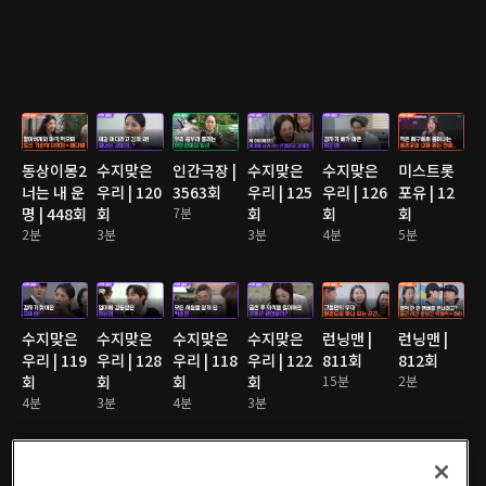
동상이몽2
수지맞은
인간극장 |
수지맞은
수지맞은
미스트롯
너는 내 운
우리 | 120
3563회
우리 | 125
우리 | 126
포유 | 12
명 | 448회
회
7분
회
회
회
2분
3분
3분
4분
5분
수지맞은
수지맞은
수지맞은
수지맞은
런닝맨 |
런닝맨 |
우리 | 119
우리 | 128
우리 | 118
우리 | 122
811회
812회
회
회
회
회
15분
2분
4분
3분
4분
3분