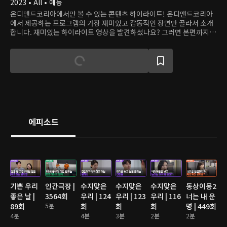
2023 • All • 예능
온디맨드코리아에서만 볼 수 있는 콘텐츠 하이라이트! 온디맨드코리아
에서 제공하는 프로그램의 가장 재미있고 감동적인 장면만 골라서 소개
합니다. 재미있는 하이라이트 영상을 발견하셨나요? 그러면 본편까지
쭉 달려보세요!
에피소드
기쁜 우리
인간극장 |
수지맞은
수지맞은
수지맞은
동상이몽2
좋은 날 |
3564회
우리 | 124
우리 | 123
우리 | 116
너는 내 운
89회
5분
회
회
회
명 | 449회
4분
4분
3분
2분
2분