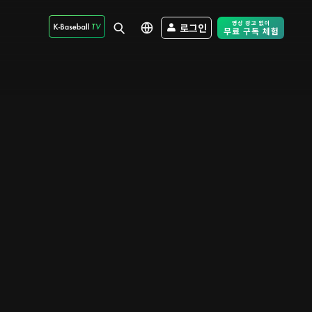
로그인
Free Trial - Sk