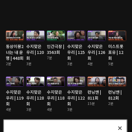
동상이몽2
수지맞은
인간극장 |
수지맞은
수지맞은
미스트롯
너는 내 운
우리 | 120
3563회
우리 | 125
우리 | 126
포유 | 12
명 | 448회
회
7분
회
회
회
2분
3분
3분
4분
5분
수지맞은
수지맞은
수지맞은
수지맞은
런닝맨 |
런닝맨 |
우리 | 119
우리 | 128
우리 | 118
우리 | 122
811회
812회
회
회
회
회
15분
2분
4분
3분
4분
3분