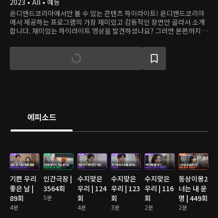
2023 • All • 예능
온디맨드코리아에서만 볼 수 있는 콘텐츠 하이라이트! 온디맨드코리아
에서 제공하는 프로그램의 가장 재미있고 감동적인 장면만 골라서 소개
합니다. 재미있는 하이라이트 영상을 발견하셨나요? 그러면 본편까지
쭉 달려보세요!
에피소드
기쁜 우리
인간극장 |
수지맞은
수지맞은
수지맞은
동상이몽2
좋은 날 |
3564회
우리 | 124
우리 | 123
우리 | 116
너는 내 운
89회
5분
회
회
회
명 | 449회
4분
4분
3분
2분
2분