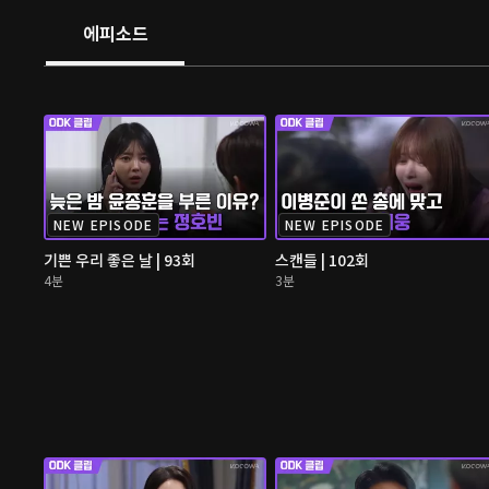
에피소드
NEW EPISODE
NEW EPISODE
기쁜 우리 좋은 날 | 93회
스캔들 | 102회
4분
3분