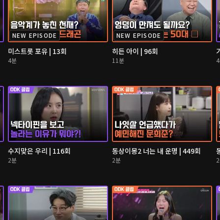
NEW EPISODE
NEW EPISODE
미스트롯 포유 | 13회
히든 아이 | 96회
4분
11분
수지맞은 우리 | 116회
동상이몽2 너는 내 운명 | 449회
2분
2분