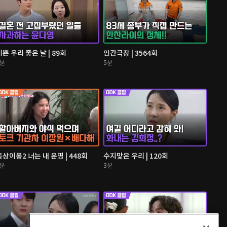
기쁜 우리 좋은 날 | 89회
인간극장 | 3564회
4분
5분
동상이몽2 너는 내 운명 | 448회
수지맞은 우리 | 120회
2분
3분