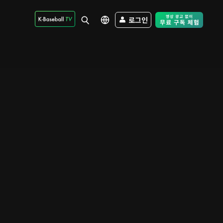
로그인
Free Trial - Sk