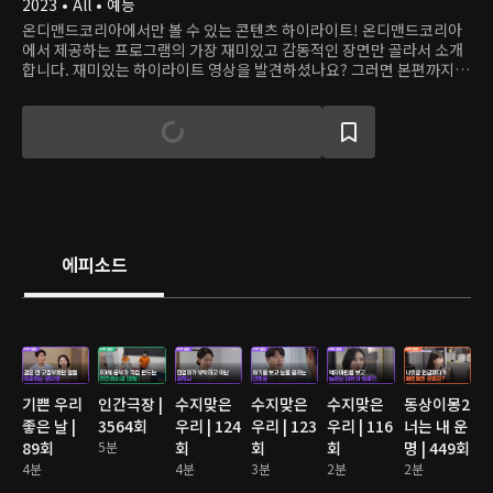
2023 • All • 예능
온디맨드코리아에서만 볼 수 있는 콘텐츠 하이라이트! 온디맨드코리아
에서 제공하는 프로그램의 가장 재미있고 감동적인 장면만 골라서 소개
합니다. 재미있는 하이라이트 영상을 발견하셨나요? 그러면 본편까지
쭉 달려보세요!
에피소드
기쁜 우리
인간극장 |
수지맞은
수지맞은
수지맞은
동상이몽2
좋은 날 |
3564회
우리 | 124
우리 | 123
우리 | 116
너는 내 운
89회
5분
회
회
회
명 | 449회
4분
4분
3분
2분
2분