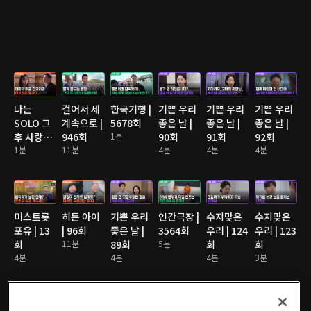
나는
걸어서 세
한국기행 |
기쁜 우리
기쁜 우리
기쁜 우리
SOLO 그
계속으로 |
5678회
좋은 날 |
좋은 날 |
좋은 날 |
후 사랑은
946회
1분
90회
91회
92회
계속된다
1분
11분
4분
4분
4분
2 | 176회
미스트롯
히든 아이
기쁜 우리
인간극장 |
수지맞은
수지맞은
포유 | 13
| 96회
좋은 날 |
3564회
우리 | 124
우리 | 123
회
11분
89회
5분
회
회
4분
4분
4분
3분