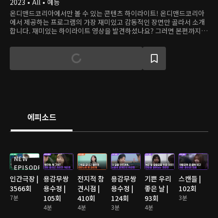
2023 • All • 예능
온디맨드코리아에서만 볼 수 있는 콘텐츠 하이라이트! 온디맨드코리아
에서 제공하는 프로그램의 가장 재미있고 감동적인 장면만 골라서 소개
합니다. 재미있는 하이라이트 영상을 발견하셨나요? 그러면 본편까지
쭉 달려보세요!
에피소드
NEW
EPISODE
인간극장 |
용감무쌍
전지적 참
용감무쌍
기쁜 우리
스캔들 |
3566회
용수정 |
견시점 |
용수정 |
좋은 날 |
102회
7분
105회
410회
124회
93회
3분
4분
4분
3분
4분