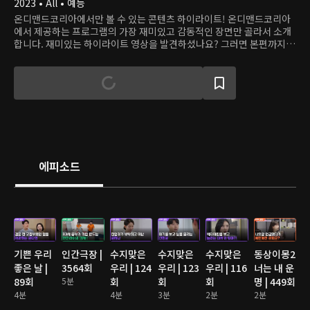
2023 • All • 예능
온디맨드코리아에서만 볼 수 있는 콘텐츠 하이라이트! 온디맨드코리아
에서 제공하는 프로그램의 가장 재미있고 감동적인 장면만 골라서 소개
합니다. 재미있는 하이라이트 영상을 발견하셨나요? 그러면 본편까지
쭉 달려보세요!
에피소드
기쁜 우리
인간극장 |
수지맞은
수지맞은
수지맞은
동상이몽2
좋은 날 |
3564회
우리 | 124
우리 | 123
우리 | 116
너는 내 운
89회
5분
회
회
회
명 | 449회
4분
4분
3분
2분
2분