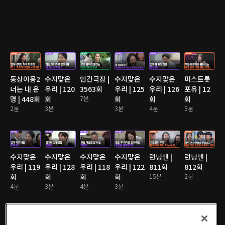
동상이몽2
수지맞은
인간극장 |
수지맞은
수지맞은
미스트롯
너는 내 운
우리 | 120
3563회
우리 | 125
우리 | 126
포유 | 12
명 | 448회
회
7분
회
회
회
2분
3분
3분
4분
5분
수지맞은
수지맞은
수지맞은
수지맞은
런닝맨 |
런닝맨 |
우리 | 119
우리 | 128
우리 | 118
우리 | 122
811회
812회
회
회
회
회
15분
2분
4분
3분
4분
3분