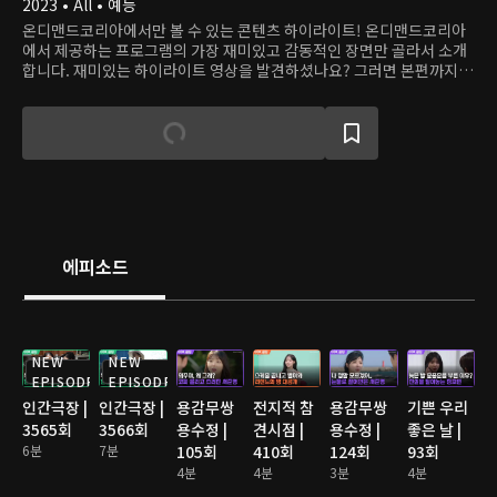
2023 • All • 예능
온디맨드코리아에서만 볼 수 있는 콘텐츠 하이라이트! 온디맨드코리아
에서 제공하는 프로그램의 가장 재미있고 감동적인 장면만 골라서 소개
합니다. 재미있는 하이라이트 영상을 발견하셨나요? 그러면 본편까지
쭉 달려보세요!
에피소드
NEW
NEW
EPISODE
EPISODE
인간극장 |
인간극장 |
용감무쌍
전지적 참
용감무쌍
기쁜 우리
3565회
3566회
용수정 |
견시점 |
용수정 |
좋은 날 |
6분
7분
105회
410회
124회
93회
4분
4분
3분
4분