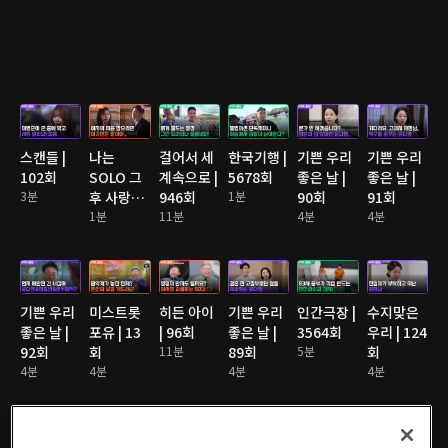
스캔들 |
나는
걸어서 세
한국기행 |
기쁜 우리
기쁜 우리
102회
SOLO 그
계속으로 |
5678회
좋은 날 |
좋은 날 |
3분
후 사랑은
946회
1분
90회
91회
계속된다
1분
11분
4분
4분
2 | 176회
기쁜 우리
미스트롯
히든 아이
기쁜 우리
인간극장 |
수지맞은
좋은 날 |
포유 | 13
| 96회
좋은 날 |
3564회
우리 | 124
92회
회
11분
89회
5분
회
4분
4분
4분
4분